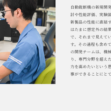
自動裁断機の新規開
討や性能評価、実験
新製品の性能に直結
はたまに想定外の結
で、それまで見えて
す。その過程も含めて
の開発チームは、機
り、専門分野を超え
力を高めたいという
事ができることにと