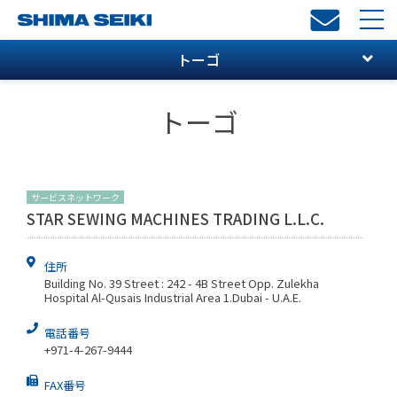
toggl
navi
トーゴ
トーゴ
サービスネットワーク
STAR SEWING MACHINES TRADING L.L.C.
住所
Building No. 39 Street : 242 - 4B Street Opp. Zulekha
Hospital Al-Qusais Industrial Area 1.Dubai - U.A.E.
電話番号
+971-4-267-9444
FAX番号