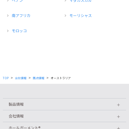
ベナン
マダガスカル
南アフリカ
モーリシャス
モロッコ
>
>
>
TOP
会社情報
拠点情報
オーストラリア
製品情報
＋
会社情報
＋
ホールガーメント
®
＋