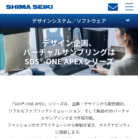
toggl
navi
デザインシステム／ソフトウェア
デザイン企画、
バーチャルサンプリングは
SDS
®
-ONE APEXシリーズ
「SDS
®
-ONE APEX」シリーズは、企画・デザインから配色検討、
リアルなファブリックシミュレーション、そして製品の3Dバーチャ
ルサンプリングまで作成可能。
ファッションのサプライチェーンから無駄を省き、サステナビリティ
に貢献します。