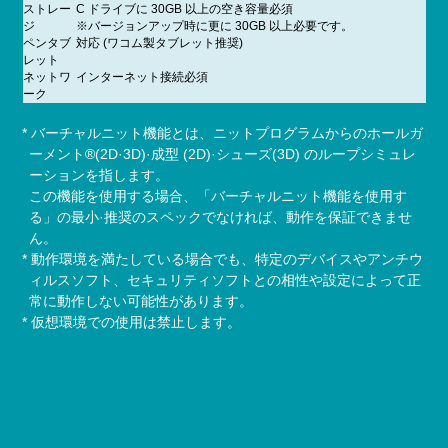
ストレー
C ドライブに 30GB 以上の空き容量必須
ジ
※バージョンアップ時に更に 30GB 以上必要です。
ペンタブ
対応 (ワコム製タブレット推奨)
レット
ネットワ
インターネット接続必須
ーク
* バーチャルニット機能とは、ニットプログラムからのホールガ
ーメント
®
(2D·3D)·成型 (2D)·シューズ(3D) のループシミュレ
ーションを指します。
この機能を使用する場合、「バーチャルニット機能を使用す
る」の最小·推奨のスペックでなければ、動作を保証できませ
ん。
* 動作環境を満たしている場合でも、特定のデバイスやアンチウ
ィルスソフト、セキュリティソフトとの相性や設定によって正
常に動作しない可能性があります。
* 仮想環境での使用は禁止します。