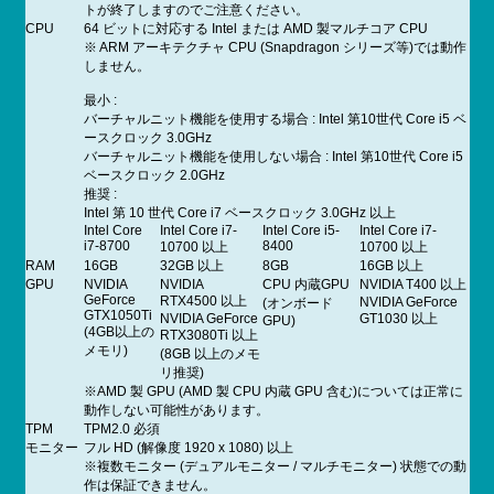
トが終了しますのでご注意ください。
CPU
64 ビットに対応する Intel または AMD 製マルチコア CPU
※ ARM アーキテクチャ CPU (Snapdragon シリーズ等)では動作
しません。
最小 :
バーチャルニット機能を使用する場合 : Intel 第10世代 Core i5 ベ
ースクロック 3.0GHz
バーチャルニット機能を使用しない場合 : Intel 第10世代 Core i5
ベースクロック 2.0GHz
推奨 :
Intel 第 10 世代 Core i7 ベースクロック 3.0GHz 以上
Intel Core
Intel Core i7-
Intel Core i5-
Intel Core i7-
i7-8700
8400
10700 以上
10700 以上
RAM
16GB
32GB 以上
8GB
16GB 以上
GPU
NVIDIA
NVIDIA
CPU 内蔵GPU
NVIDIA T400 以上
GeForce
RTX4500 以上
NVIDIA GeForce
(オンボード
GTX1050Ti
NVIDIA GeForce
GT1030 以上
GPU)
(4GB以上の
RTX3080Ti 以上
メモリ)
(8GB 以上のメモ
リ推奨)
※AMD 製 GPU (AMD 製 CPU 内蔵 GPU 含む)については正常に
動作しない可能性があります。
TPM
TPM2.0 必須
モニター
フル HD (解像度 1920 x 1080) 以上
※複数モニター (デュアルモニター / マルチモニター) 状態での動
作は保証できません。