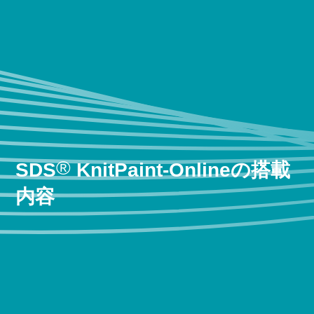
®
SDS
KnitPaint-Onlineの搭載
内容