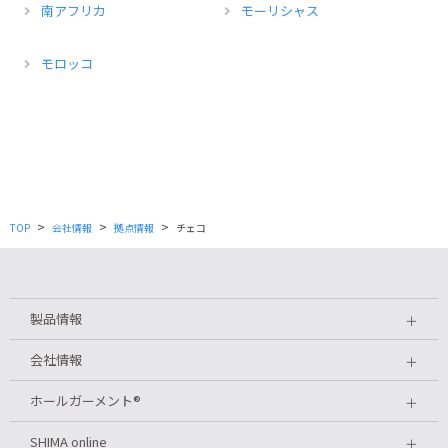
南アフリカ
モーリシャス
モロッコ
>
>
>
TOP
会社情報
拠点情報
チェコ
製品情報
＋
会社情報
＋
ホールガーメント
®
＋
SHIMA online
＋