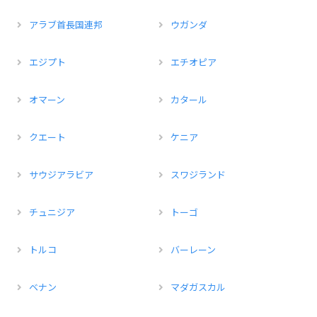
アラブ首長国連邦
ウガンダ
エジプト
エチオピア
オマーン
カタール
クエート
ケニア
サウジアラビア
スワジランド
チュニジア
トーゴ
トルコ
バーレーン
ベナン
マダガスカル