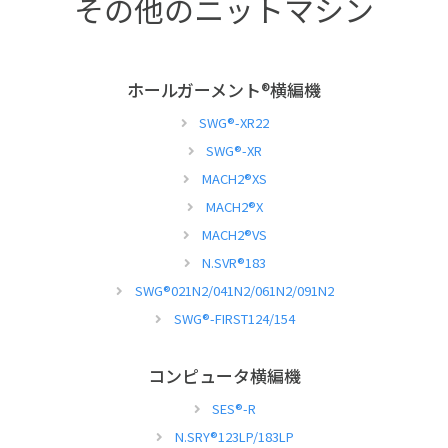
その他のニットマシン
ホールガーメント
®
横編機
SWG
®
-XR22
SWG
®
-XR
MACH2
®
XS
MACH2
®
X
MACH2
®
VS
N.SVR
®
183
SWG
®
021N2/041N2/061N2/091N2
SWG
®
-FIRST124/154
コンピュータ横編機
SES
®
-R
N.SRY
®
123LP/183LP