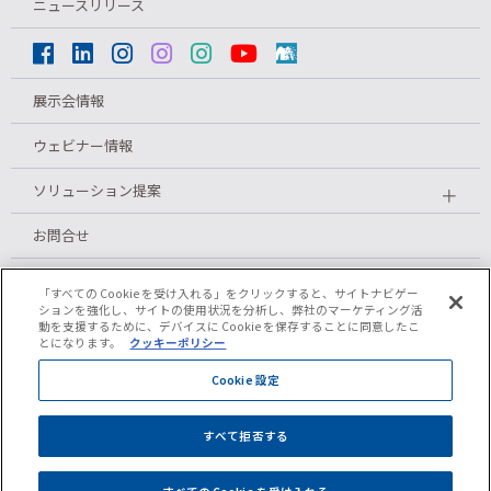
ニュースリリース
展示会情報
ウェビナー情報
ソリューション提案
＋
お問合せ
メルマガ登録
「すべての Cookie を受け入れる」をクリックすると、サイトナビゲー
ションを強化し、サイトの使用状況を分析し、弊社のマーケティング活
動を支援するために、デバイスに Cookie を保存することに同意したこ
とになります。
クッキーポリシー
プライバシーポリシー
Cookie 設定
クッキーポリシー
すべて拒否する
ご利用条件