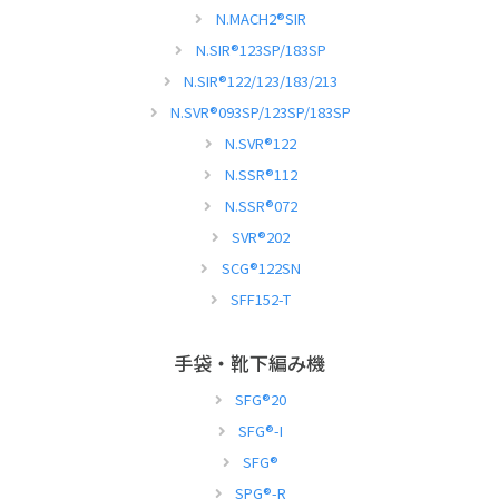
N.MACH2
®
SIR
N.SIR
®
123SP/183SP
N.SIR
®
122/123/183/213
N.SVR
®
093SP/123SP/183SP
N.SVR
®
122
N.SSR
®
112
N.SSR
®
072
SVR
®
202
SCG
®
122SN
SFF152-T
手袋・靴下編み機
SFG
®
20
SFG
®
-I
SFG
®
SPG
®
-R