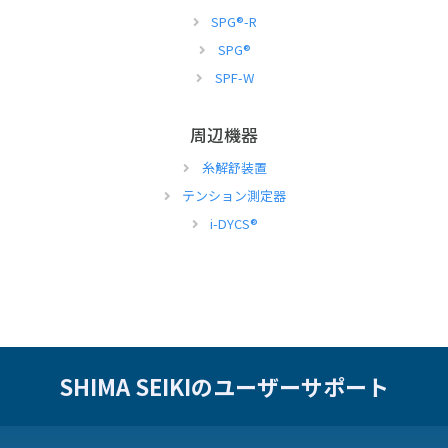
SPG
®
-R
SPG
®
SPF-W
周辺機器
糸解舒装置
テンション測定器
i-DYCS
®
SHIMA SEIKIのユーザーサポート