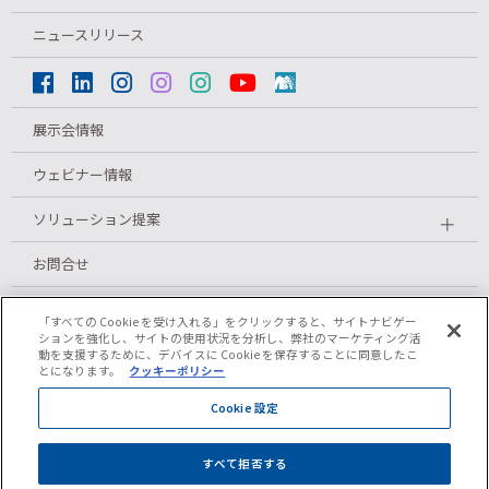
ニュースリリース
展示会情報
ウェビナー情報
ソリューション提案
＋
お問合せ
メルマガ登録
「すべての Cookie を受け入れる」をクリックすると、サイトナビゲー
ションを強化し、サイトの使用状況を分析し、弊社のマーケティング活
動を支援するために、デバイスに Cookie を保存することに同意したこ
とになります。
クッキーポリシー
プライバシーポリシー
Cookie 設定
クッキーポリシー
すべて拒否する
ご利用条件