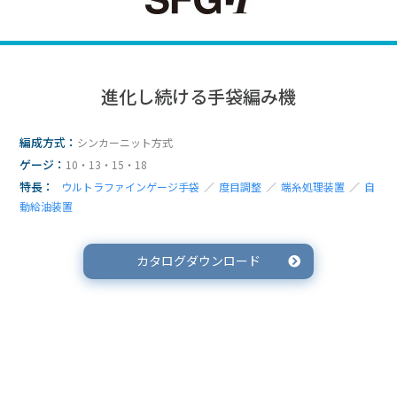
進化し続ける手袋編み機
編成方式：
シンカーニット方式
ゲージ：
10・13・15・18
特長：
ウルトラファインゲージ手袋
／
度目調整
／
端糸処理装置
／
自
動給油装置
カタログダウンロード