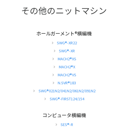
その他のニットマシン
ホールガーメント
®
横編機
SWG
®
-XR22
SWG
®
-XR
MACH2
®
XS
MACH2
®
X
MACH2
®
VS
N.SVR
®
183
SWG
®
021N2/041N2/061N2/091N2
SWG
®
-FIRST124/154
コンピュータ横編機
SES
®
-R