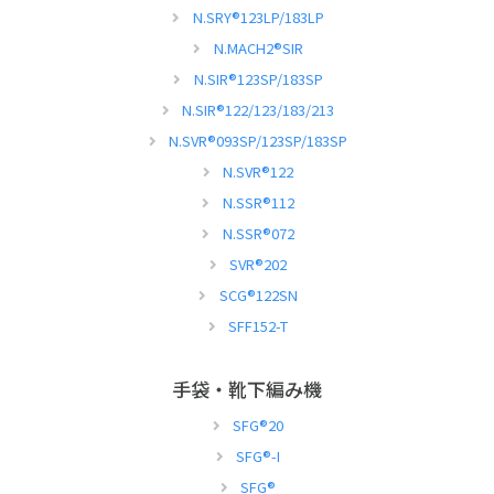
N.SRY
®
123LP/183LP
N.MACH2
®
SIR
N.SIR
®
123SP/183SP
N.SIR
®
122/123/183/213
N.SVR
®
093SP/123SP/183SP
N.SVR
®
122
N.SSR
®
112
N.SSR
®
072
SVR
®
202
SCG
®
122SN
SFF152-T
手袋・靴下編み機
SFG
®
20
SFG
®
-I
SFG
®