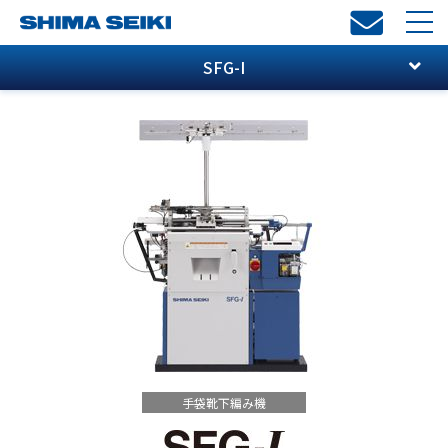
toggl
navi
SFG-I
手袋靴下編み機