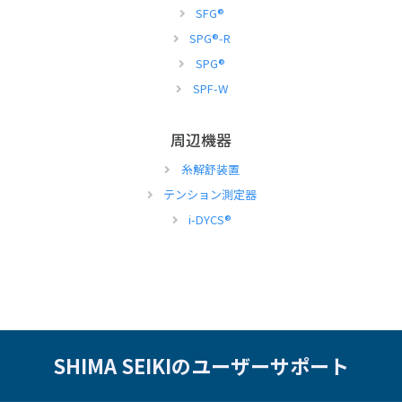
SFG
®
SPG
®
-R
SPG
®
SPF-W
周辺機器
糸解舒装置
テンション測定器
i-DYCS
®
SHIMA SEIKIのユーザーサポート