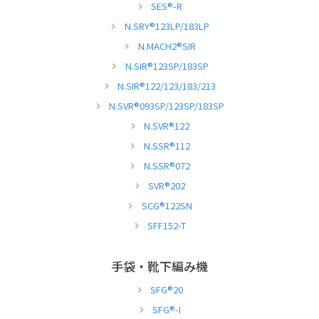
SES
®
-R
N.SRY
®
123LP/183LP
N.MACH2
®
SIR
N.SIR
®
123SP/183SP
N.SIR
®
122/123/183/213
N.SVR
®
093SP/123SP/183SP
N.SVR
®
122
N.SSR
®
112
N.SSR
®
072
SVR
®
202
SCG
®
122SN
SFF152-T
手袋・靴下編み機
SFG
®
20
SFG
®
-I