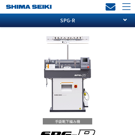
toggl
navi
SPG-R
手袋靴下編み機