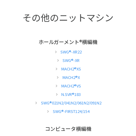
その他のニットマシン
ホールガーメント
®
横編機
SWG
®
-XR22
SWG
®
-XR
MACH2
®
XS
MACH2
®
X
MACH2
®
VS
N.SVR
®
183
SWG
®
021N2/041N2/061N2/091N2
SWG
®
-FIRST124/154
コンピュータ横編機