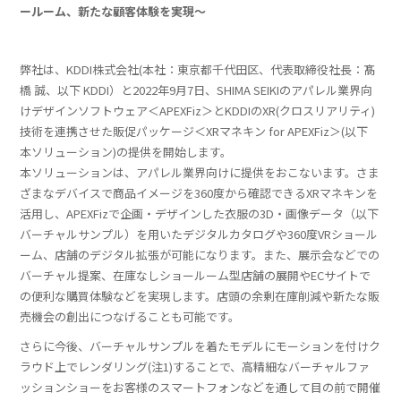
ールーム、新たな顧客体験を実現～
弊社は、KDDI株式会社(本社：東京都千代田区、代表取締役社長：髙
橋 誠、以下 KDDI）と2022年9月7日、SHIMA SEIKIのアパレル業界向
けデザインソフトウェア＜APEXFiz＞とKDDIのXR(クロスリアリティ)
技術を連携させた販促パッケージ＜XRマネキン for APEXFiz＞(以下
本ソリューション)の提供を開始します。
本ソリューションは、アパレル業界向けに提供をおこないます。さま
ざまなデバイスで商品イメージを360度から確認できるXRマネキンを
活用し、APEXFizで企画・デザインした衣服の3D・画像データ（以下
バーチャルサンプル）を用いたデジタルカタログや360度VRショール
ーム、店舗のデジタル拡張が可能になります。また、展示会などでの
バーチャル提案、在庫なしショールーム型店舗の展開やECサイトで
の便利な購買体験などを実現します。店頭の余剰在庫削減や新たな販
売機会の創出につなげることも可能です。
さらに今後、バーチャルサンプルを着たモデルにモーションを付けク
ラウド上でレンダリング(注1)することで、高精細なバーチャルファ
ッションショーをお客様のスマートフォンなどを通して目の前で開催