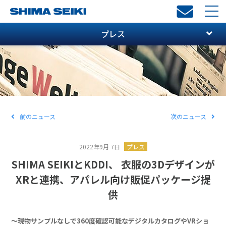
toggl
navi
プレス
前のニュース
次のニュース
2022年9月 7日
プレス
SHIMA SEIKIとKDDI、 衣服の3Dデザインが
XRと連携、アパレル向け販促パッケージ提
供
～現物サンプルなしで360度確認可能なデジタルカタログやVRショ