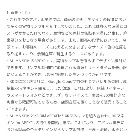
1. 背景・狙い
· これまでのアパレル業界では、商品の企画、デザインの段階におい
て多くの実物サンプルを制作していました。これには多大な時間とコ
ストがかかるだけでなく、生地などの原料の無駄も大量に発生し、廃
棄処分をおこなう場合があります。また、販売の段階においても、店
頭では、お客様のニーズに応えるためさまざまなサイズ・色の在庫を
取り揃えており、余剰在庫が発生するケースがあります。
· SHIMA SEIKIのAPEXFizは、実物サンプルを作らずにデザイン検討が
できます。サンプル制作時に消費される資源とリードタイムを最小限
に抑えることができ、環境に配慮したモノづくりが可能です。
· KDDIは2022年5月に、Google Cloud協力のもとアパレル販売向け高
精細XRマネキンを開発しました(注2)。これにより、店舗サイネージ
やスマートフォンなどのさまざまなデバイスで、商品を360度好きな
角度から確認可能となるため、店頭在庫を置くことなく販売すること
ができます。
· SHIMA SEIKIとKDDIはAPEXFizとXRマネキンを組み合わせ、XRマネ
キン for APEXFizの提供を開始します。これにより、アパレル業界に
おける製品の企画デザインからサンプル試作、生産・流通、販売とい