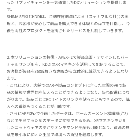
ったサプライチェーンを一気通貫したDXソリューションを提供しま
す。
SHIMA SEIKIとKDDIは、余剰在庫削減によるサステナブルな社会の実
現と、お客様が安心して商品を購入できる体験との両立を目指し、今
後も両社のプロダクトを連携させたサービスを共創していきます。
2. 本ソリューションの特徴 · APEXFizで製品企画・デザインしたバー
チャルサンプルを、KDDIのXRマネキンを活用して配信することで、
お客様が製品を360度好きな角度から立体的に確認できるようになり
ます。
· これにより、店舗でのARや製品コンセプトに合った空間のVRで製
品の情報や世界観を伝えることができるようになり、販売促進につな
がります。製品ごとにECサイトのリンクを貼ることもできるので、購
入への導線もつくることが可能です。
· さらにAPEXFizで企画したデータは、ホールガーメント横編機(注3)
などで生産するためのデータに変換できるため、XRマネキンを活用
したニットウェアの受注やオンデマンド生産も可能となり、資源の無
駄を最小限に抑えた生産で環境への負担を軽減します。