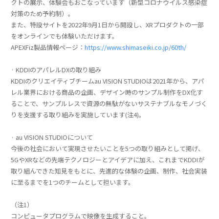
クトの展示、体験会もおこなっています（新型コロナウイルス感染症
対策のため予約制）。
また、特設サイトを2022年9月1日から開設し、XRプロダクトの一部
をオンラインでも体験いただけます。
APEXFiz製品情報ページ：
https://www.shimaseiki.co.jp/60th/
· KDDIのアパレルDXの取り組み
KDDIのクリエイティブチームau VISION STUDIOは2021年から、アパ
レル業界における商品の企画、デザイン時のサンプル制作をDX化す
ることで、サンプルレスで資源の無駄がないサステナブルなモノづく
りを支援する取り組みを実施しています(注4)。
· au VISION STUDIOについて
今後の社会において実現させたいことを5つの取り組みとして掲げ、
5GやXRなどの先端テクノロジーとアイデアに加え、これまでKDDIが
取り組んできた知見をもとに、先進的な体験の企画、制作、社会実装
に至るまでを1つのチームとして担います。
（注1）
コンピュータプログラムで映像を生成すること。