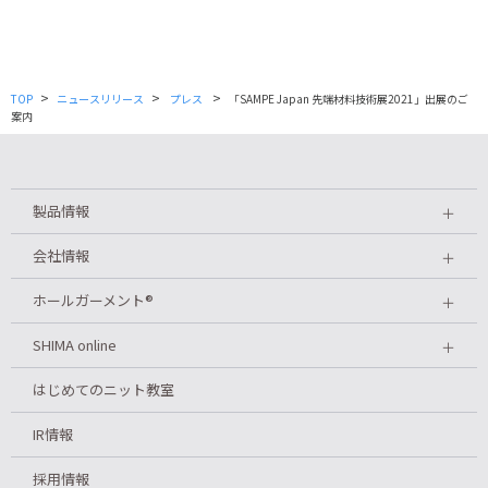
>
>
>
TOP
ニュースリリース
プレス
「SAMPE Japan 先端材料技術展2021」出展のご
案内
製品情報
＋
会社情報
＋
ホールガーメント
®
＋
SHIMA online
＋
はじめてのニット教室
IR情報
採用情報