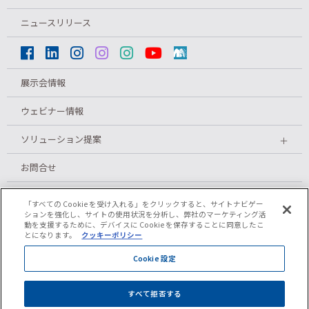
ニュースリリース
展示会情報
ウェビナー情報
ソリューション提案
＋
お問合せ
メルマガ登録
「すべての Cookie を受け入れる」をクリックすると、サイトナビゲー
ションを強化し、サイトの使用状況を分析し、弊社のマーケティング活
動を支援するために、デバイスに Cookie を保存することに同意したこ
とになります。
クッキーポリシー
プライバシーポリシー
Cookie 設定
クッキーポリシー
すべて拒否する
ご利用条件