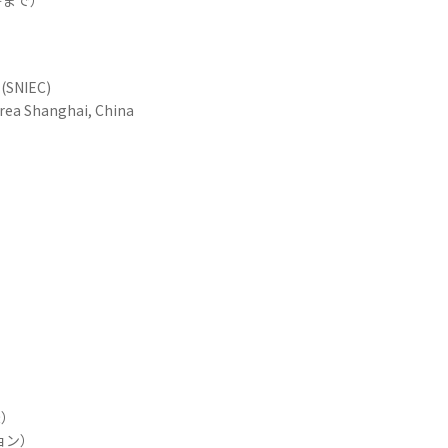
時まで）
 (SNIEC)
ea Shanghai, China
機）
ョン）