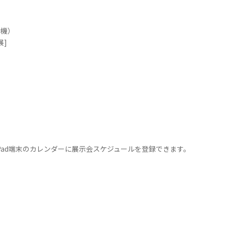
断機）
展]
e・iPad端末のカレンダーに展示会スケジュールを登録できます。