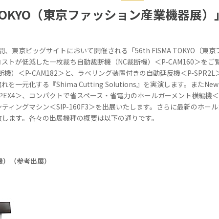
MA TOKYO（東京ファッション産業機器
間、東京ビッグサイトにおいて開催される「56th FISMA TOKYO
ストが低減した一枚裁ち自動裁断機（NC裁断機）＜P-CAM160＞を
機）＜P-CAM182＞と、ラベリング装置付きの自動延反機＜P-SPR
元化する『Shima Cutting Solutions』を実演します。またN
 APEX4＞、コンパクトで省スペース・省電力のホールガーメント横編機＜M
ティングマシン＜SIP-160F3＞を出展いたします。さらに最新のホー
致します。各々の出展機種の概要は以下の通りです。
機）（参考出展）