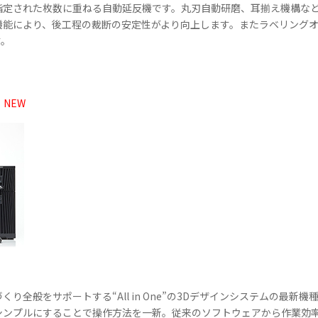
指定された枚数に重ねる自動延反機です。丸刃自動研磨、耳揃え機構な
機能により、後工程の裁断の安定性がより向上します。またラベリング
す。
）
NEW
全般をサポートする“All in One”の3Dデザインシステムの最新機種
ンプルにすることで操作方法を一新。従来のソフトウェアから作業効率