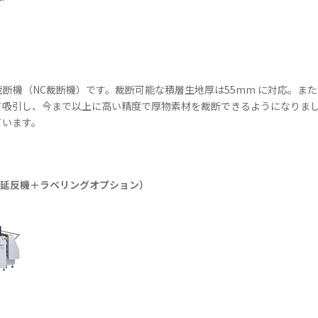
断機（NC裁断機）です。裁断可能な積層生地厚は55mm に対応。ま
て吸引し、今まで以上に高い精度で厚物素材を裁断できるようになりま
ています。
延反機＋ラベリングオプション）