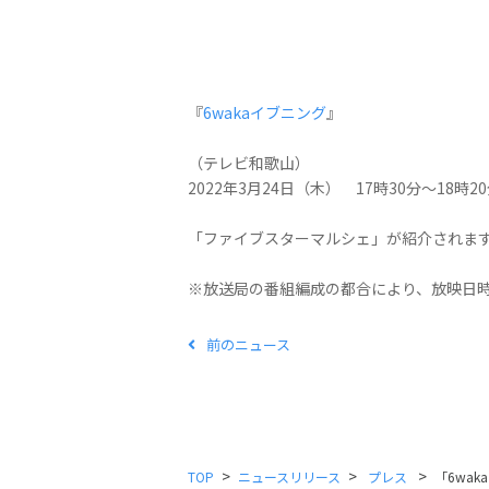
『
6wakaイブニング
』
（テレビ和歌山）
2022年3月24日（木） 17時30分～18時2
「ファイブスターマルシェ」が紹介されま
※放送局の番組編成の都合により、放映日
前のニュース
>
>
>
TOP
ニュースリリース
プレス
「6wa