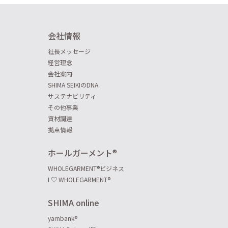
会社情報
社長メッセージ
経営理念
会社案内
SHIMA SEIKIのDNA
サステナビリティ
その他事業
資材調達
拠点情報
ホールガーメント
®
WHOLEGARMENT
®
ビジネス
I ♡ WHOLEGARMENT
®
SHIMA online
yarnbank
®