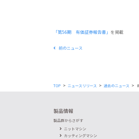
「第56期 有価証券報告書」
を掲載
前のニュース
>
>
>
TOP
ニュースリリース
過去のニュース
I
製品情報
製品群からさがす
ニットマシン
カッティングマシン