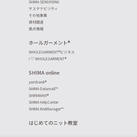
SHIMA SEIKIのDNA
サステナビリティ
その他事業
資材調達
拠点情報
ホールガーメント
®
WHOLEGARMENT
®
ビジネス
I ♡ WHOLEGARMENT
®
SHIMA online
yarnbank
®
SHIMA Datamall™
SHIMANAVI
®
SHIMA HelpCenter
SHIMA KnitManager™
はじめてのニット教室