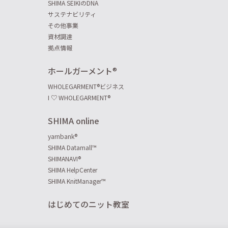
SHIMA SEIKIのDNA
サステナビリティ
その他事業
資材調達
拠点情報
ホールガーメント
®
WHOLEGARMENT
®
ビジネス
I ♡ WHOLEGARMENT
®
SHIMA online
yarnbank
®
SHIMA Datamall™
SHIMANAVI
®
SHIMA HelpCenter
SHIMA KnitManager™
はじめてのニット教室