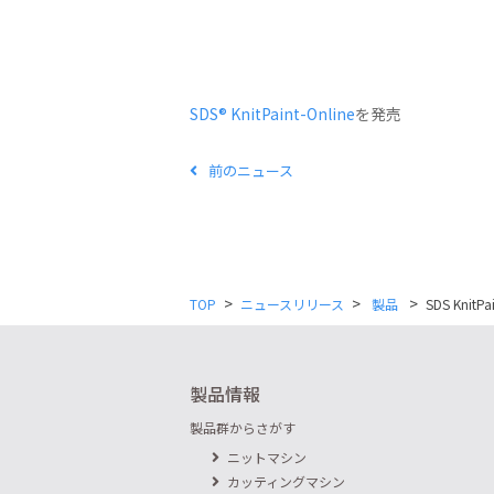
SDS
®
KnitPaint-Online
を発売
前のニュース
>
>
>
TOP
ニュースリリース
製品
SDS KnitP
製品情報
製品群からさがす
ニットマシン
カッティングマシン