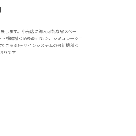
内
に出展します。小売店に導入可能な省スペー
ト横編機＜SWG061N2＞、シミュレーショ
できる3Dデザインシステムの最新機種＜
の通りです。