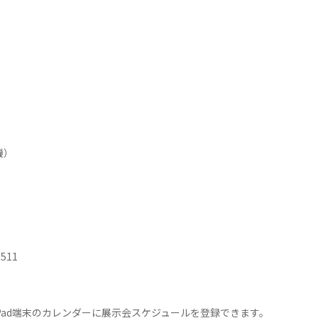
機）
）
511
e・iPad端末のカレンダーに展示会スケジュールを登録できます。