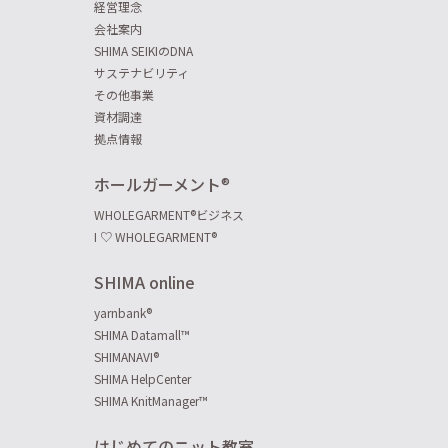
経営理念
会社案内
SHIMA SEIKIのDNA
サステナビリティ
その他事業
資材調達
拠点情報
ホールガーメント
®
WHOLEGARMENT
®
ビジネス
I ♡ WHOLEGARMENT
®
SHIMA online
yarnbank
®
SHIMA Datamall™
SHIMANAVI
®
SHIMA HelpCenter
SHIMA KnitManager™
はじめてのニット教室