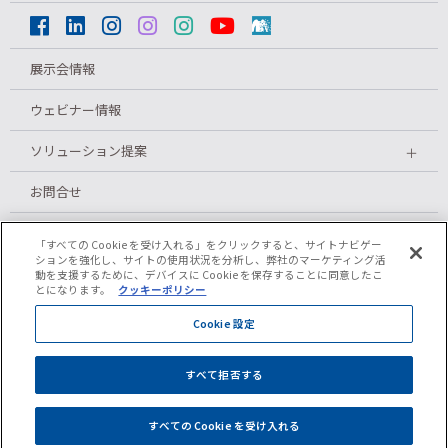
展示会情報
ウェビナー情報
ソリューション提案
＋
お問合せ
メルマガ登録
「すべての Cookie を受け入れる」をクリックすると、サイトナビゲー
ションを強化し、サイトの使用状況を分析し、弊社のマーケティング活
動を支援するために、デバイスに Cookie を保存することに同意したこ
とになります。
クッキーポリシー
プライバシーポリシー
Cookie 設定
クッキーポリシー
すべて拒否する
ご利用条件
すべての Cookie を受け入れる
2026
©
SHIMA SEIKI MFG., LTD.