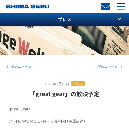
toggl
navi
プレス
前のニュース
次のニュース
2020年1月10日
プレス
「great gear」の放映予定
『great gear』
（ＮＨＫ ＷＯＲＬＤ/ＮＨＫ海外向け英語放送）