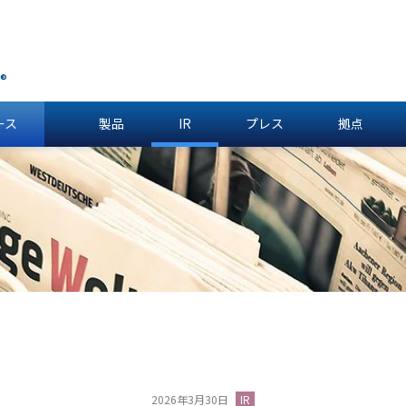
®
ース
製品
IR
プレス
拠点
2026年3月30日
IR