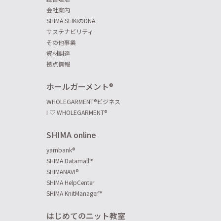
会社案内
SHIMA SEIKIのDNA
サステナビリティ
その他事業
資材調達
拠点情報
ホールガーメント
®
WHOLEGARMENT
®
ビジネス
I ♡ WHOLEGARMENT
®
SHIMA online
yarnbank
®
SHIMA Datamall™
SHIMANAVI
®
SHIMA HelpCenter
SHIMA KnitManager™
はじめてのニット教室