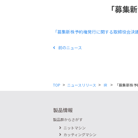
「募集新
「募集新株予約権発行に関する取締役会決
前のニュース
>
>
>
TOP
ニュースリリース
IR
「募集新株予
製品情報
製品群からさがす
ニットマシン
カッティングマシン