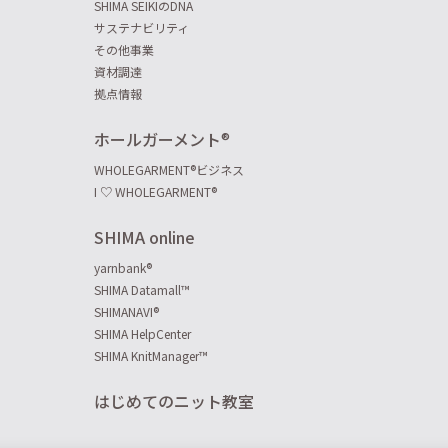
SHIMA SEIKIのDNA
サステナビリティ
その他事業
資材調達
拠点情報
ホールガーメント
®
WHOLEGARMENT
®
ビジネス
I ♡ WHOLEGARMENT
®
SHIMA online
yarnbank
®
SHIMA Datamall™
SHIMANAVI
®
SHIMA HelpCenter
SHIMA KnitManager™
はじめてのニット教室