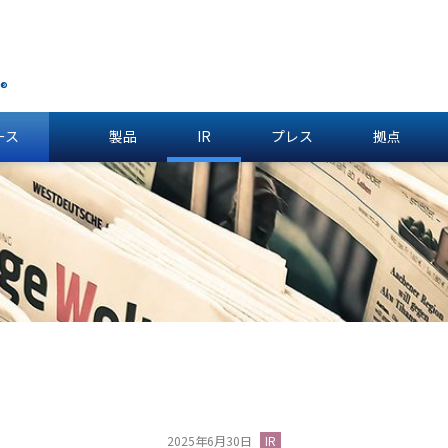
®
ース
製品
IR
プレス
拠点
2025年6月30日
IR