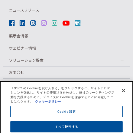
ニュースリリース
展示会情報
ウェビナー情報
ソリューション提案
＋
お問合せ
メルマガ登録
「すべての Cookie を受け入れる」をクリックすると、サイトナビゲー
ションを強化し、サイトの使用状況を分析し、弊社のマーケティング活
動を支援するために、デバイスに Cookie を保存することに同意したこ
とになります。
クッキーポリシー
プライバシーポリシー
Cookie 設定
クッキーポリシー
すべて拒否する
ご利用条件