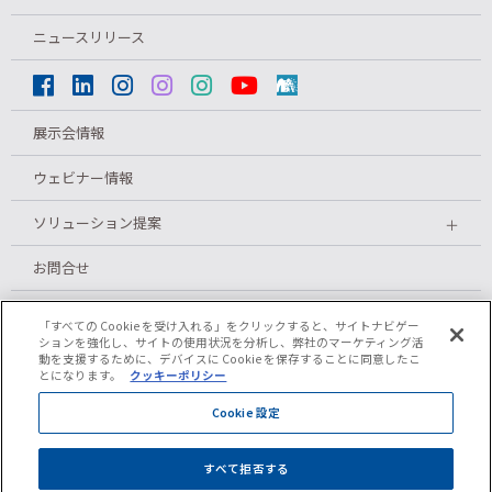
ニュースリリース
展示会情報
ウェビナー情報
ソリューション提案
＋
お問合せ
メルマガ登録
「すべての Cookie を受け入れる」をクリックすると、サイトナビゲー
ションを強化し、サイトの使用状況を分析し、弊社のマーケティング活
動を支援するために、デバイスに Cookie を保存することに同意したこ
とになります。
クッキーポリシー
プライバシーポリシー
Cookie 設定
クッキーポリシー
すべて拒否する
ご利用条件