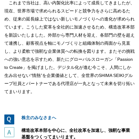
これまで当社は、高い内製化比率によって成長してきましたが、
現在、世界市場で求められるスピードと競争力をさらに高めるた
め、従来の延長線上ではない新しいモノづくりへの進化が求められ
ています。こうした変革を全社的に加速させるため、構造改革本部
を新設いたしました。外部から専門人材を迎え、各部門の壁を超え
て連携し、顧客視点を軸にモノづくりと組織体制の両面から見直
し、より柔軟で強靭な企業体質への転換を図ります。またその挑戦
への強い意志を示すため、新たにグローバルスローガン「Passion
to Create」を掲げました。デジタル化が進む今こそ、人間にしか
生み出せない“情熱”を企業価値として、全世界のSHIMA SEIKIグル
ープ社員とパートナーである代理店が一丸となって未来を切り拓い
てまいります。
株主のみなさまへ
構造改革本部を中心に、全社改革を加速し、強靭な事業
基盤をつくってまいります。