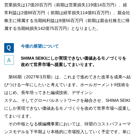
営業損失は17億20百万円（前期は営業損失119億14百万円）、経
常利益は2億88百万円（ 前期は経常損失114億81百万円）、親会社
株主に帰属する当期純利益は8億56百万円（前期は親会社株主に帰
属する当期純損失142億75百万円）となりました。
今後の展望について
SHIMA SEIKIにしか実現できない価値あるモノづくりを
改めて世界市場へ提案してまいります。
第66期（2027年3月期）は、これまで進めてきた改革を成果へ結
びつける一年にしたいと考えています。ホールガーメント®技術を
はじめ、長年培ってきた編成技術、デザインシ
ステム、そしてグローバルネットワークを融合させ、SHIMA SEIKI
にしか実現できない価値あるモノづくりを改めて世界市場へ提案し
てまいります。
その中核となる横編機事業においては、待望のコストパフォーマ
ンスモデルを下半期より本格的に市場投入していく予定です。単に