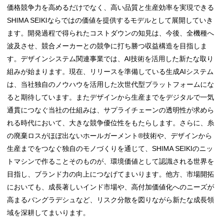
価格競争力を高めるだけでなく、高い品質と生産効率を実現できる
SHIMA SEIKIならではの価値を提供するモデルとして展開していき
ます。開発過程で得られたコストダウンの知見は、今後、全機種へ
波及させ、競合メーカーとの競争に打ち勝つ収益構造を目指しま
す。デザインシステム関連事業では、AI技術を活用した新たな取り
組みが始まります。現在、リリースを準備している生成AIシステム
は、当社独自のノウハウを活用した次世代型プラットフォームにな
ると期待しています。またデザインから生産までをデジタルで一気
通貫につなぐ当社の仕組みは、サプライチェーンの透明性が求めら
れる時代において、大きな競争優位性をもたらします。さらに、糸
の廃棄ロスがほぼ出ないホールガーメント®技術や、デザインから
生産までをつなぐ独自のモノづくりを通じて、SHIMA SEIKIのニッ
トマシンで作ることそのものが、環境価値として認識される世界を
目指し、ブランド力の向上につなげてまいります。他方、市場開拓
においても、成長著しいインド市場や、高付加価値化へのニーズが
高まるバングラデシュなど、リスク分散を図りながら新たな成長領
域を深耕してまいります。