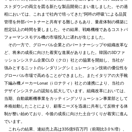
ストダウンの両立を図る新たな製品開発にまい進しました。その過
程においては、これまで社内で培ってきた“阿吽の呼吸”による品質
管理を外部パートナーと共有する難しさもあり、量産体制の構築に
想定以上の時間を要しました。その結果、戦略機種であるコストパ
フォーマンスモデル機の市場投入に遅れが生じました。
その一方で、グローバル企業とのパートナーシップや組織改革な
ど、将来の成長に向けた着実な進展がありました。韓国の3Dファ
ッションシステム企業CLO（クロ）社との協業を開始し、当社が
強みとするニットのレンダリングシミュレーション技術の優位性を
グローバル市場で高めることができました。またイタリアの大手靴
下編み機メーカーLonat（i ロナティ）社との連携により、当社の
デザインシステムの認知も拡大しています。組織改革においては、
当期、自動裁断機事業をカッティングソリューション事業部として
本格始動したことにより、顧客ニーズを迅速に共有して反映する体
制が整い始めており、今後の成長に向けた土台づくりが着実に進ん
でいます。
これらの結果、連結売上高は335億9百万円（前期比3.0％増）、